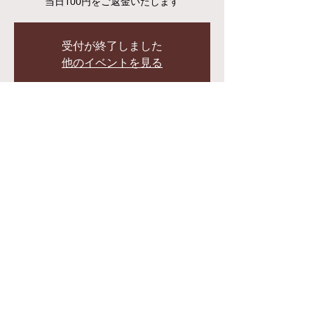
受付が終了しました
他のイベントを見る
日時・場所
2025年9月08日 18:30 – 22:00
世田谷区・下北沢CLUB251, 日本、〒155-
0032 東京都世田谷区代沢５丁目２９−１５