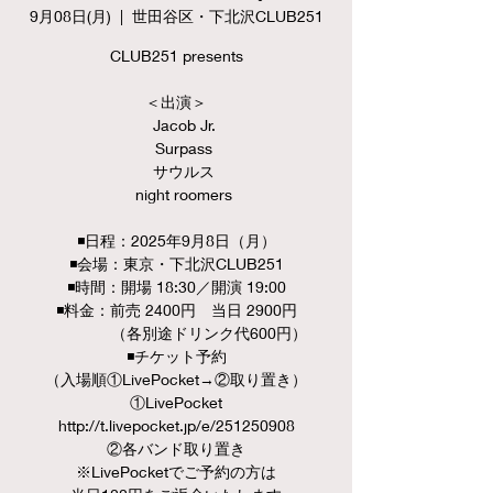
9月08日(月)
  |  
世田谷区・下北沢CLUB251
CLUB251 presents
＜出演＞
Jacob Jr.
Surpass
サウルス
night roomers
◾️日程：2025年9月8日（月）
◾️会場：東京・下北沢CLUB251
◾️時間：開場 18:30／開演 19:00
◾️料金：前売 2400円 当日 2900円
（各別途ドリンク代600円）
◾️チケット予約
（入場順①LivePocket→②取り置き）
①LivePocket
http://t.livepocket.jp/e/251250908
②各バンド取り置き
※LivePocketでご予約の方は