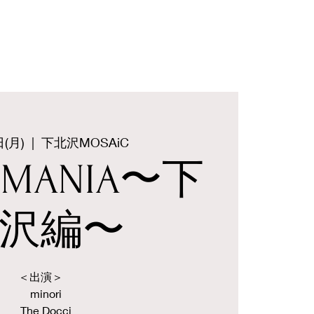
VE
MOVIE
CONTACT
GOODS
日(月)
  |  
下北沢MOSAiC
B MANIA〜下
沢編〜
＜出演＞
minori
The Docci