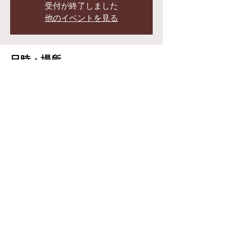
受付が終了しました
他のイベントを見る
日時・場所
2024年2月17日 16:30 – 21:00
長野県 伊那GRAMHOUSE, 日本、〒396-
0025 長野県伊那市荒井３４４７−３