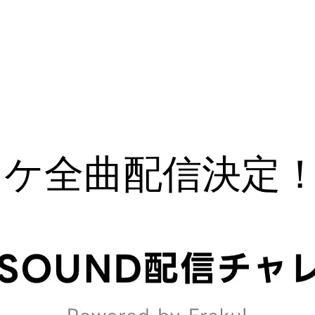
Home
News
Member
LI
オケ全曲配信決定