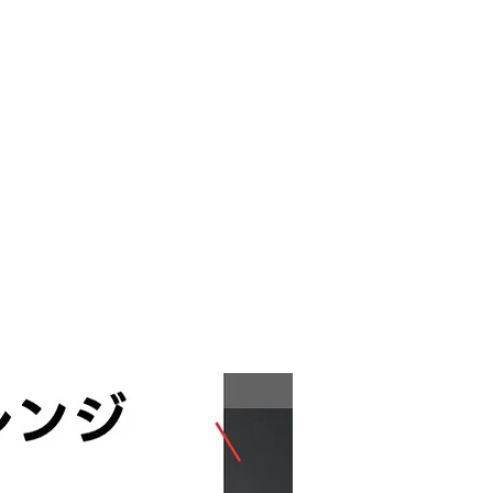
VE
MOVIE
CONTACT
GOODS
！